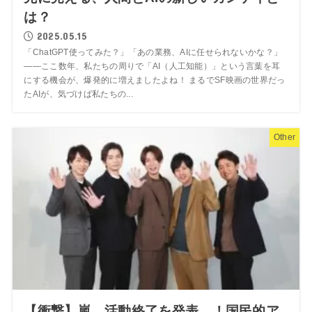
は？
2025.05.15
「ChatGPT使ってみた？」「あの業務、AIに任せられないかな？」
――ここ数年、私たちの周りで「AI（人工知能）」という言葉を耳
にする機会が、爆発的に増えましたよね！ まるでSF映画の世界だっ
たAIが、気づけば私たちの...
Other
【衝撃】嵐、活動終了を発表…！国民的ア