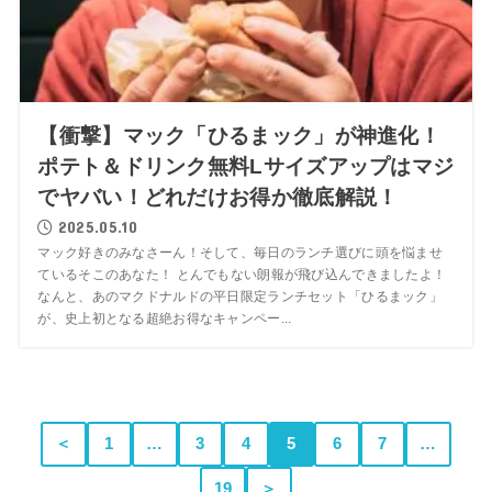
【衝撃】マック「ひるまック」が神進化！
ポテト＆ドリンク無料Lサイズアップはマジ
でヤバい！どれだけお得か徹底解説！
2025.05.10
マック好きのみなさーん！そして、毎日のランチ選びに頭を悩ませ
ているそこのあなた！ とんでもない朗報が飛び込んできましたよ！
なんと、あのマクドナルドの平日限定ランチセット「ひるまック」
が、史上初となる超絶お得なキャンペー...
＜
1
…
3
4
5
6
7
…
19
＞