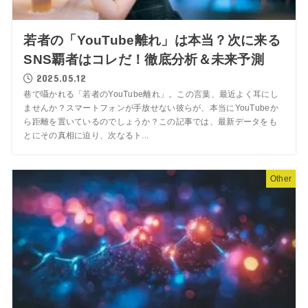
若者の「YouTube離れ」は本当？次に来る
SNS覇者はコレだ！徹底分析＆未来予測
2025.05.12
巷で囁かれる「若者のYouTube離れ」。この言葉、最近よく耳にし
ませんか？スマートフォンが手放せない彼らが、本当にYouTubeか
ら距離を置いているのでしょうか？この記事では、最新データをも
とにその真相に迫り、次なるト...
Other