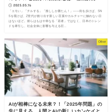
2025.05.16
「エモい」「チルする」「推ししか勝たん！」――街を歩けば、SN
Sを覗けば、Z世代が創り出す新しい言葉やカルチャーに触れない日
はないほど。彼らはもはや単なる「若者」ではなく、日本のトレン
ドを牽引し、社会全体に影響を与える巨...
Other
AIが相棒になる未来？！「2025年問題」の
先に見える、人間とAIの新しいカンケイと