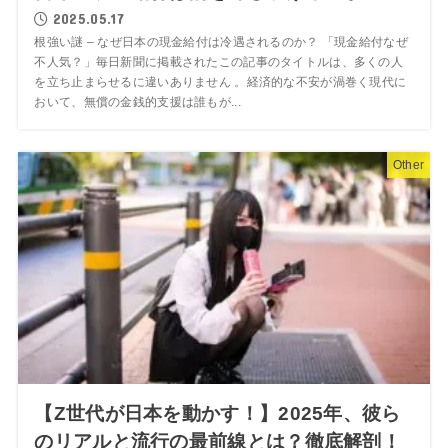
2025.05.17
根強い謎 – なぜ日本の現金給付は冷遇されるのか？ 「現金給付なぜ
不人気？」毎日新聞に掲載されたこの記事のタイトルは、多くの人
を立ち止まらせるに違いありません 。経済的な不安が渦巻く現代に
おいて、無償の金銭的支援は誰もが...
Other
【Z世代が日本を動かす！】2025年、彼ら
のリアルと流行の最前線とは？徹底解剖！