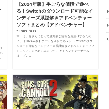
【2024年版】手ごろな値段で遊べ
イ
る！Switchのダウンロード可能なイ
い
ンディーズ系謎解きアドベンチャー
ド
ソフトまとめ【アドベンチャー】
2024.08.24
本日は、皆さんにとって魅力的な情報をお届けするため
に、【2024年版】手ごろな値段で遊べる！Switchのダウ
イ
ンロード可能なインディーズ系謎解きアドベンチャーソフ
ま
トについてまとめてみました。 アドベンチャーゲーム
ら
は、プレ...
ム
ame
Game