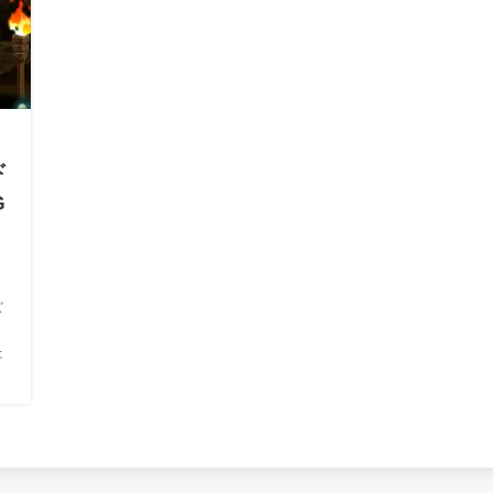
ド
G
と
ズ
ト
た