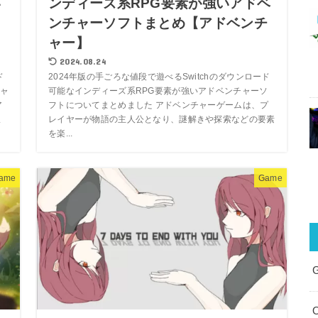
い
ンディーズ系RPG要素が強いアドベ
ド
ンチャーソフトまとめ【アドベンチ
ャー】
2024.08.24
ド
2024年版の手ごろな値段で遊べるSwitchのダウンロード
ャ
可能なインディーズ系RPG要素が強いアドベンチャーソ
ア
フトについてまとめました アドベンチャーゲームは、プ
ま
レイヤーが物語の主人公となり、謎解きや探索などの要素
を楽...
ame
Game