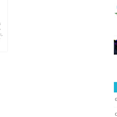
バ
い
し
て