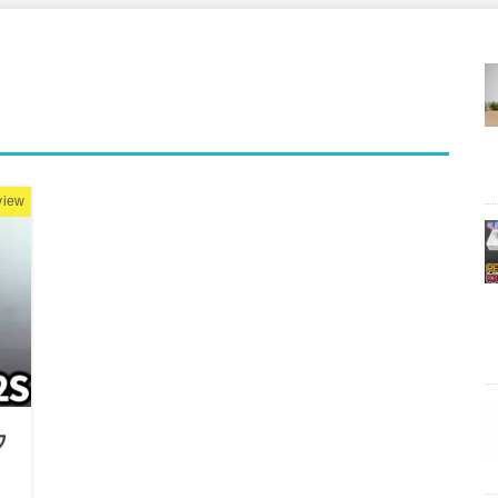
view
ウ