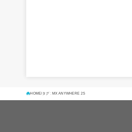
HOME
タグ : MX ANYWHERE 2S