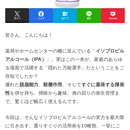
ポスト
シェア
はてブ
送る
Pocket
皆さん、こんにちは！
薬局やホームセンターの棚に並んでいる「
イソプロピル
アルコール（IPA）
」。実はこの一本が、家庭のあらゆ
る場面で活躍する「隠れた万能選手」だということをご
存知でしたか？
優れた
脱脂能力
、
殺菌作用
、そして
すぐに蒸発する揮発
性
を併せ持ち、掃除から趣味、身の回りの衛生管理ま
で、驚くほど幅広く使えるんです。
今回は、そんなイソプロピルアルコールの実力を最大限
に引き出す、選りすぐりの活用術を10種類、一挙にご