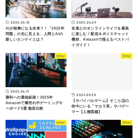
2025.05.15
2025.06.29
AIが相棒になる未来？！「2025年
友達とのオンラインライフを最高
問題」の先に見える、人間とAIの
に楽しむ！配信＆ボイスチャット
新しいカンケイとは？
機材、Amazonで揃えるベストバ
イガイド！
Other
Other
2025.06.17
2024.08.28
勝利への最短経路！2025年
【サバイバルゲーム】そこら辺の
Amazonで爆売れ中ゲーミングキ
街中にいる「ヤカラ系」サバゲー
ーボード5選 徹底比較
マー【人種図鑑】
Other
Other