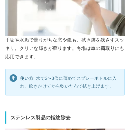
手垢や水垢で曇りがちな窓や鏡も、拭き跡を残さずスッ
キリ。クリアな輝きが蘇ります。冬場は車の
霜取り
にも
応用できます。
使い方
: 水で2〜3倍に薄めてスプレーボトルに入
れ、吹きかけてから乾いた布で拭き上げます。
ステンレス製品の指紋除去