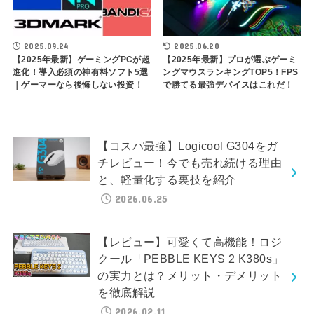
2025.09.24
2025.06.20
【2025年最新】ゲーミングPCが超
【2025年最新】プロが選ぶゲーミ
進化！導入必須の神有料ソフト5選
ングマウスランキングTOP5！FPS
｜ゲーマーなら後悔しない投資！
で勝てる最強デバイスはこれだ！
【コスパ最強】Logicool G304をガ
チレビュー！今でも売れ続ける理由
と、軽量化する裏技を紹介
2026.06.25
【レビュー】可愛くて高機能！ロジ
クール「PEBBLE KEYS 2 K380s」
の実力とは？メリット・デメリット
を徹底解説
2026.02.11