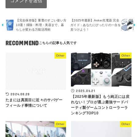
【完全保存版】重曹のすごい使い方
【2025年最新】Anker充電器 完全
10選！掃除・料理・美容まで、暮
ガイド：あなたにぴったりの一台を
らしが変わる万能活用術
見つけよう！
RECOMMEND
Other
Other
2025.06.21
2024.08.28
【2025年最新版】もう純正には戻
たまには真面目に近々のサバゲー
れない！プロが選ぶ最強サードパ
フィールド事情について
ーティ製ゲームコントローラーラ
ンキングTOP10
Other
Other