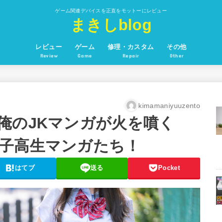
ゲーム関連デバイスを正直をモットーにレビュー
まきしblog
レビュー
ゲーム
修理・カスタム
その他
Review
Game
Repair
Other
kimamaniyuuzento
俺のJKマンガが火を噴く
子高生マンガたち！
はてブ
送る
Pocket