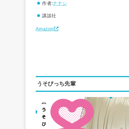
作者:
ナナシ
講談社
Amazon
うそびっち先輩