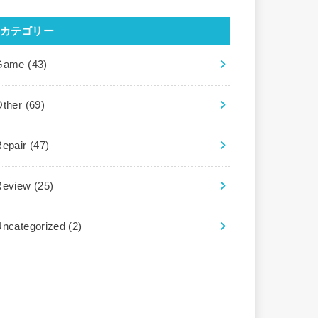
カテゴリー
Game
(43)
Other
(69)
Repair
(47)
Review
(25)
Uncategorized
(2)