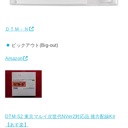
ＤＴＭ－Ｎ
ビックアウト(Big-out)
Amazon
DTM-S2 東京マルイ次世代NVer2対応品 後方配線Kit
【あす楽】