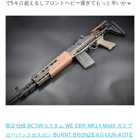
で5キロ超えるしフロントヘビー過ぎてもっと辛いかｗ
限定仕様 BCSWカスタム WE EBR MK14 Mod0 ガスブ
ローバックガスガン BURNT BRONZE KG GUN-KOTE