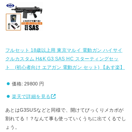
フルセット 18歳以上用 東京マルイ 電動ガン ハイサイ
クルカスタム H&K G3 SAS HC スターティングセッ
ト (初心者向け エアガン 電動ガン セット) 【あす楽】
価格:
29800 円
楽天で詳細を見る
あとはG3SUSなどと同様で、開けてびっくりメカボが
割れてる！？なんて事も使っていくうちに出てくるでし
ょう。