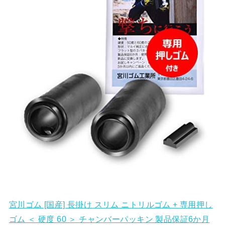
宮川ゴム [国産] 長掛け スリム ニトリルゴム + 専用押し
ゴム ＜ 硬度 60 ＞ チャンバーパッキン 製品保証6か月