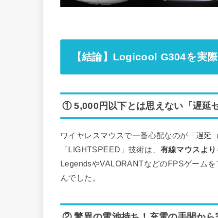
【結論】Logicool G30
① 5,000円以下とは思えない「遅
ワイヤレスマウスで一番心配なのが「遅延（
「LIGHTSPEED」技術は、
有線マウスより
LegendsやVALORANTなどのFPS
んでした。
② 驚異の電池持ち！充電の手間から