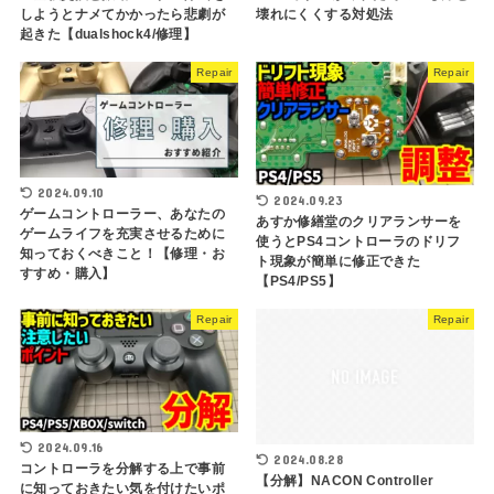
しようとナメてかかったら悲劇が
壊れにくくする対処法
起きた【dualshock4/修理】
Repair
Repair
2024.09.10
2024.09.23
ゲームコントローラー、あなたの
あすか修繕堂のクリアランサーを
ゲームライフを充実させるために
使うとPS4コントローラのドリフ
知っておくべきこと！【修理・お
ト現象が簡単に修正できた
すすめ・購入】
【PS4/PS5】
Repair
Repair
2024.09.16
2024.08.28
コントローラを分解する上で事前
【分解】NACON Controller
に知っておきたい気を付けたいポ