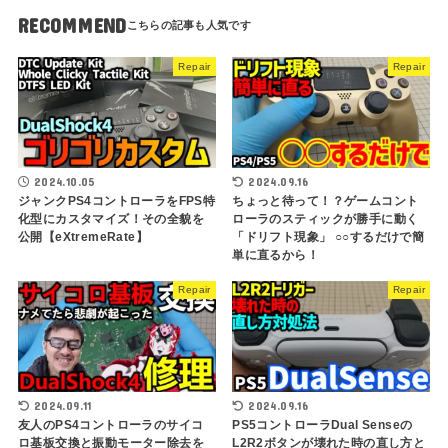
RECOMMEND
Repair
Repair
2024.10.05
2024.09.16
ジャンクPS4コントローラをFPS特
ちょっと待って！？ゲームコント
化型にカスタマイズ！その全貌を
ローラのスティックが勝手に動く
公開【eXtremeRate】
「ドリフト現象」 ○○するだけで簡
単に直るから！
Repair
Repair
2024.09.11
2024.09.16
友人のPS4コントローラのサイコ
PS5コントローラDual Senseの
ロ基板交換と振動モーター除去を
L2R2ボタンが壊れた時の直し方と