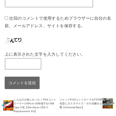
次回のコメントで使用するためブラウザーに自分の名
前、メールアドレス、サイトを保存する。
上に表示された文字を入力してください。
こんなのが欲しかった！PS4コント
ジャンクPS4コントローラをFPS特
ローラーのＭicro-USB端子をUSB
化型にカスタマイズ！その全貌を公
Type-C化【ElecGear JDS-C
開【eXtremeRate】
Replacement Kit】