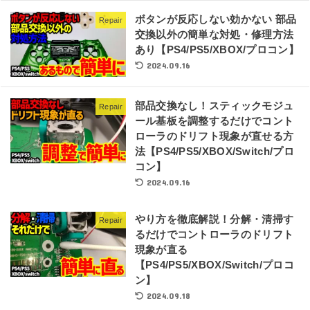
ボタンが反応しない効かない 部品
Repair
交換以外の簡単な対処・修理方法
あり【PS4/PS5/XBOX/プロコン】
2024.09.16
部品交換なし！スティックモジュ
Repair
ール基板を調整するだけでコント
ローラのドリフト現象が直せる方
法【PS4/PS5/XBOX/Switch/プロ
コン】
2024.09.16
やり方を徹底解説！分解・清掃す
Repair
るだけでコントローラのドリフト
現象が直る
【PS4/PS5/XBOX/Switch/プロコ
ン】
2024.09.18