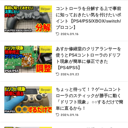
コントローラを分解する上で事前
Repair
に知っておきたい気を付けたいポ
イント【PS4/PS5/XBOX/switch/
プロコン】
2024.09.16
あすか修繕堂のクリアランサーを
Repair
使うとPS4コントローラのドリフ
ト現象が簡単に修正できた
【PS4/PS5】
2024.09.23
ちょっと待って！？ゲームコント
Repair
ローラのスティックが勝手に動く
「ドリフト現象」 ○○するだけで簡
単に直るから！
2024.09.16