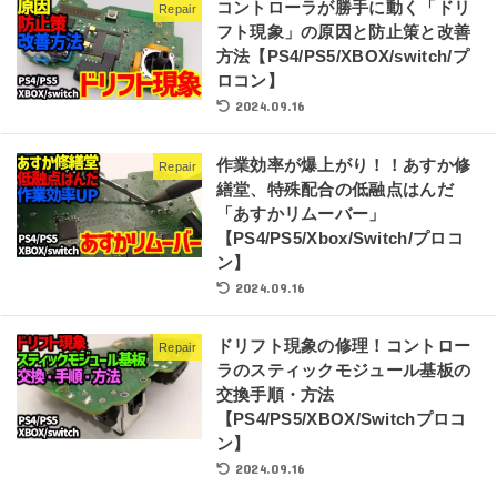
コントローラが勝手に動く「ドリ
Repair
フト現象」の原因と防止策と改善
方法【PS4/PS5/XBOX/switch/プ
ロコン】
2024.09.16
作業効率が爆上がり！！あすか修
Repair
繕堂、特殊配合の低融点はんだ
「あすかリムーバー」
【PS4/PS5/Xbox/Switch/プロコ
ン】
2024.09.16
ドリフト現象の修理！コントロー
Repair
ラのスティックモジュール基板の
交換手順・方法
【PS4/PS5/XBOX/Switchプロコ
ン】
2024.09.16